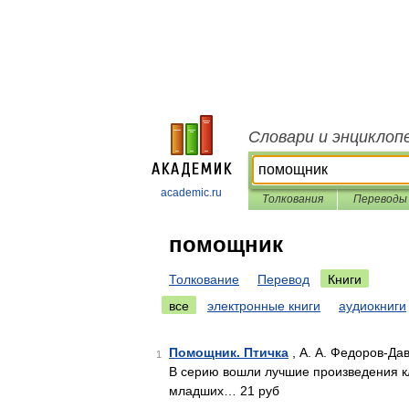
Словари и энциклоп
academic.ru
Толкования
Переводы
помощник
Толкование
Перевод
Книги
все
электронные книги
аудиокниги
Помощник. Птичка
, А. А. Федоров-Да
1
В серию вошли лучшие произведения к
младших… 21 руб