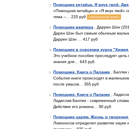
Помощник китайца. Я внук твой. Две
2
«Помощник китайца» и «Я внук твой» с
тема –… 220 руб
электронная книга
Помощник вампира
, Даррен Шэн (20
3
Дарен Шэн был самым обычным мальчик
Даррен Шэн … 417 руб
Помощник в освоении курса "Химия
4
Это учебное пособие преследует цель 
знания для… 643 руб
Помощник. Книга о Паланке
, Баллек 
5
События книги происходят в маленьком
после ужасов… 355 руб
Помощник. Книга о Паланке
, Ладисла
6
Ладислав Баллек - современный словац
Действие его романа… 90 руб
Помощник царям. Жизнь и творени
7
Ломоносов определил развитие науки и