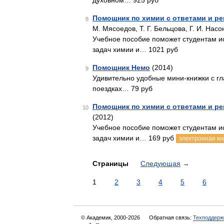
духовном… 925 руб
Помощник по химии с ответами и р
8
М. Мясоедов, Т. Г. Бельцова, Г. И. Насо
Учебное пособие поможет студентам ис
задач химии и… 1021 руб
Помощник Немо
(2014)
9
Удивительно удобные мини-книжки с гла
поездках… 79 руб
Помощник по химии с ответами и р
10
(2012)
Учебное пособие поможет студентам ис
задач химии и… 169 руб
электронная кн
Страницы
Следующая
→
1
2
3
4
5
6
© Академик, 2000-2026
Обратная связь:
Техподдерж