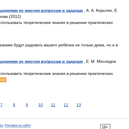
ешениями ко многим вопросам и задачам
, А. А. Корытин, Е.
нова (2012)
пользовать теоретические знания в решении практических
зками будут радовать вашего ребёнка не только дома, но и в
ешениями ко многим вопросам и задачам
, Е. М. Мясоедов
пользовать теоретические знания в решении практических
ига
7
8
9
10
11
12
13
ка
,
Реклама на сайте
18+